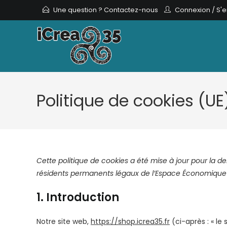
Skip
Une question ? Contactez-nous
Connexion
/
S'e
to
content
Politique de cookies (UE
Cette politique de cookies a été mise à jour pour la der
résidents permanents légaux de l’Espace Économique 
1. Introduction
Notre site web,
https://shop.icrea35.fr
(ci-après : « le 