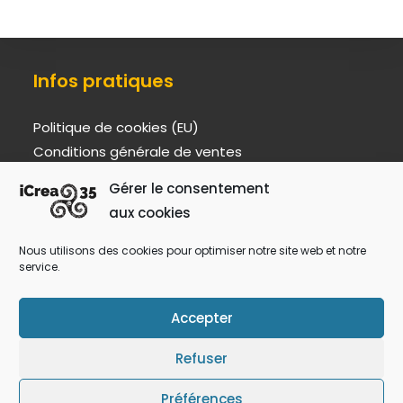
Infos pratiques
Politique de cookies (EU)
Conditions générale de ventes
Mentions légales
Gérer le consentement
Livraisons et retours
aux cookies
A propos
Nous utilisons des cookies pour optimiser notre site web et notre
service.
Qui sommes nous ?
Accepter
Formulaire de contact
Refuser
Préférences