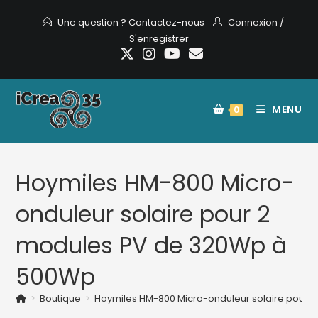
Skip
Une question ? Contactez-nous
Connexion
/
to
S'enregistrer
content
MENU
0
Hoymiles HM-800 Micro-
onduleur solaire pour 2
modules PV de 320Wp à
500Wp
>
Boutique
>
Hoymiles HM-800 Micro-onduleur solaire pour