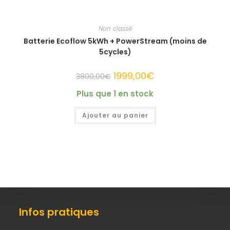
Non classé
Batterie Ecoflow 5kWh + PowerStream (moins de
5cycles)
Le
1999,00
€
Le
3800,00
€
prix
prix
initial
actuel
Plus que 1 en stock
était :
est :
3800,00€.
1999,00€.
Ajouter au panier
Infos pratiques