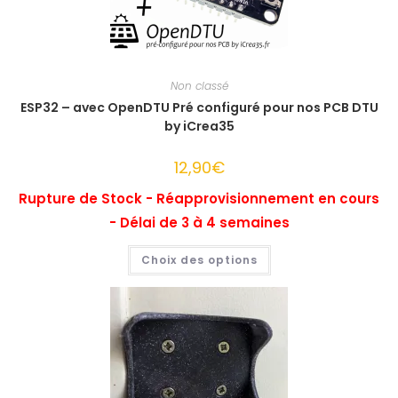
Non classé
ESP32 – avec OpenDTU Pré configuré pour nos PCB DTU
by iCrea35
12,90
€
Rupture de Stock - Réapprovisionnement en cours
- Délai de 3 à 4 semaines
Ce
Choix des options
produit
a
plusieurs
variations.
Les
options
peuvent
être
choisies
sur
la