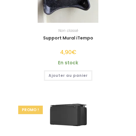
page
du
produit
Non classé
Support Mural iTempo
4,90
€
En stock
Ajouter au panier
PROMO !