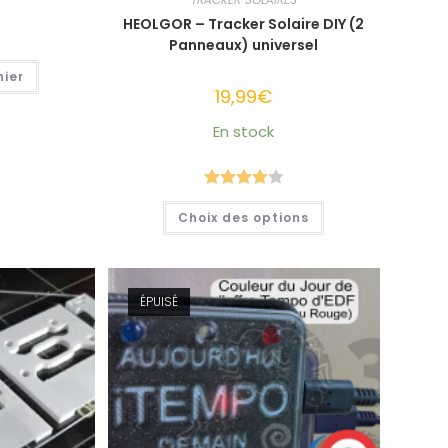
HEOLGOR – Tracker Solaire DIY (2
Panneaux) universel
nier
19,99
€
En stock
Note
4.05
Ce
Choix des options
produit
sur 5
a
plusieurs
variations.
Les
options
ÉPUISÉ
peuvent
être
choisies
sur
la
page
du
produit