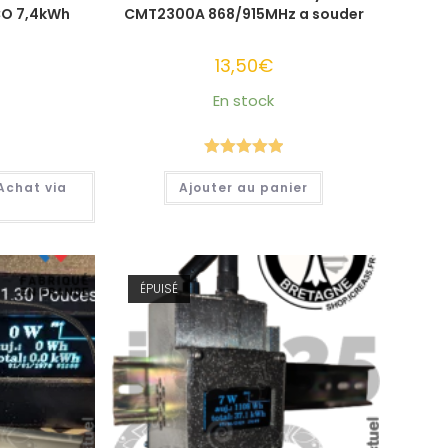
.CO 7,4kWh
CMT2300A 868/915MHz a souder
13,50
€
En stock
Note
5.00
Achat via
Ajouter au panier
sur 5
ÉPUISÉ