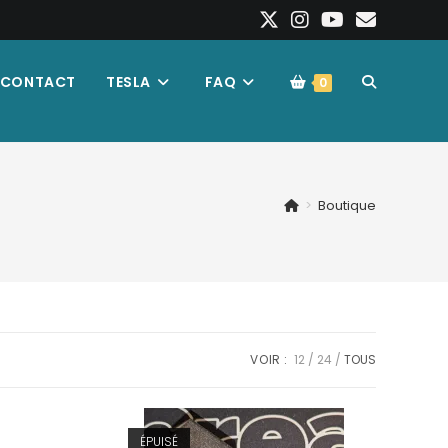
TOGGLE
CONTACT
TESLA
FAQ
0
WEBSITE
>
Boutique
SEARCH
VOIR :
12
24
TOUS
ÉPUISÉ