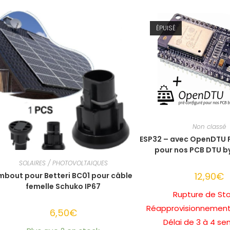
plusieurs
variations.
Les
options
ÉPUISÉ
peuvent
être
choisies
sur
la
page
du
produit
Non classé
ESP32 – avec OpenDTU P
pour nos PCB DTU b
SOLAIRES / PHOTOVOLTAIQUES
12,90
€
mbout pour Betteri BC01 pour câble
femelle Schuko IP67
Rupture de Sto
Réapprovisionnement
6,50
€
Délai de 3 à 4 s