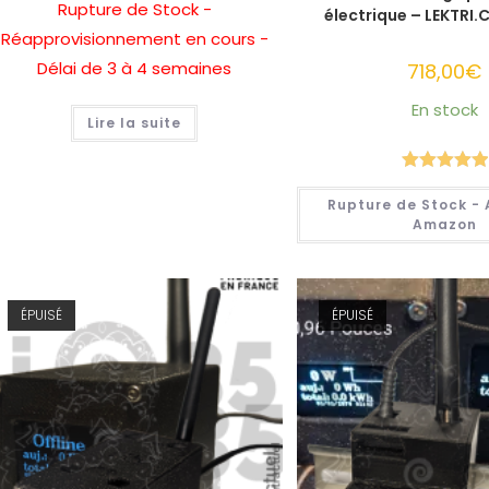
Rupture de Stock -
électrique – LEKTRI
Réapprovisionnement en cours -
Délai de 3 à 4 semaines
718,00
€
En stock
Lire la suite
Note
5.00
Rupture de Stock - 
sur 5
Amazon
ÉPUISÉ
ÉPUISÉ