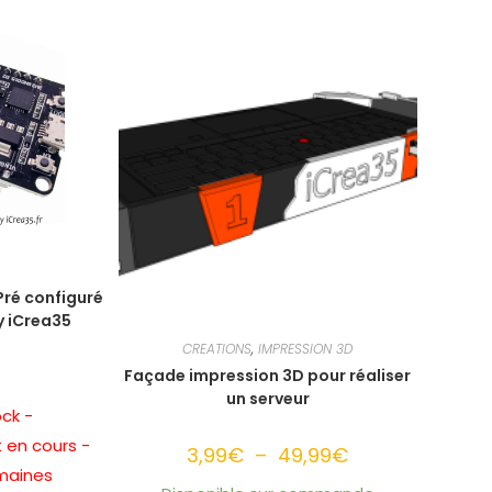
plusieurs
plusieurs
variations.
variations.
Les
Les
options
options
peuvent
peuvent
être
être
choisies
choisies
sur
sur
la
la
page
page
du
du
produit
produit
ré configuré
y iCrea35
CREATIONS
,
IMPRESSION 3D
Façade impression 3D pour réaliser
un serveur
ck -
 en cours -
3,99
€
–
49,99
€
Plage
de
emaines
prix :