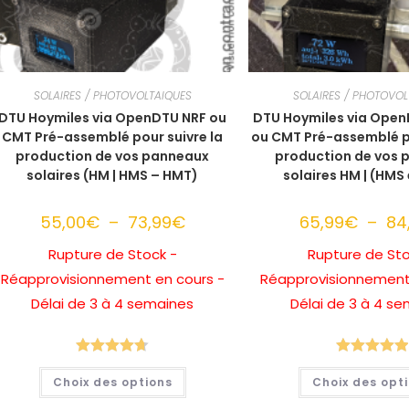
SOLAIRES / PHOTOVOLTAIQUES
SOLAIRES / PHOTOVOL
DTU Hoymiles via OpenDTU NRF ou
DTU Hoymiles via Ope
CMT Pré-assemblé pour suivre la
ou CMT Pré-assemblé po
production de vos panneaux
production de vos
solaires (HM | HMS – HMT)
solaires HM | (HMS
55,00
€
–
73,99
€
Plage
65,99
€
–
84
de
prix :
Rupture de Stock -
Rupture de Sto
55,00€
à
Réapprovisionnement en cours -
Réapprovisionnement
73,99€
Délai de 3 à 4 semaines
Délai de 3 à 4 s
Note
4.69
Note
5.00
Ce
Choix des options
Choix des opt
produit
sur 5
sur 5
a