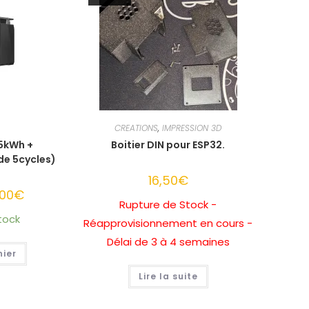
CREATIONS
,
IMPRESSION 3D
 5kWh +
Boitier DIN pour ESP32.
e 5cycles)
16,50
€
,00
€
Le
prix
Rupture de Stock -
actuel
tock
est :
Réapprovisionnement en cours -
00€.
1999,00€.
Délai de 3 à 4 semaines
nier
Lire la suite