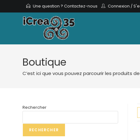
Skip
Une question ? Contactez-nous
Connexion
/
S'e
to
content
Boutique
C’est ici que vous pouvez parcourir les produits d
Rechercher
RECHERCHER