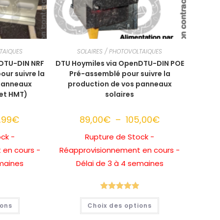
TAIQUES
SOLAIRES / PHOTOVOLTAIQUES
nDTU-DIN NRF
DTU Hoymiles via OpenDTU-DIN POE
ur suivre la
Pré-assemblé pour suivre la
 panneaux
production de vos panneaux
 et HMT)
solaires
,99
€
Plage
89,00
€
–
105,00
€
Plage
de
de
prix :
prix :
ck -
Rupture de Stock -
65,99€
89,00€
à
à
 en cours -
Réapprovisionnement en cours -
84,99€
105,00€
emaines
Délai de 3 à 4 semaines
Note
5.00
Ce
Ce
ions
Choix des options
produit
produit
sur 5
a
a