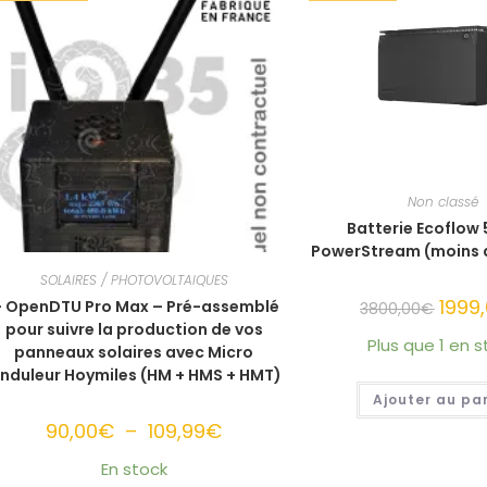
Non classé
Batterie Ecoflow
PowerStream (moins d
SOLAIRES / PHOTOVOLTAIQUES
Le
1999
- OpenDTU Pro Max – Pré-assemblé
3800,00
€
prix
pour suivre la production de vos
initial
Plus que 1 en s
était :
panneaux solaires avec Micro
3800,
nduleur Hoymiles (HM + HMS + HMT)
Ajouter au pa
90,00
€
–
109,99
€
Plage
de
prix :
En stock
90,00€