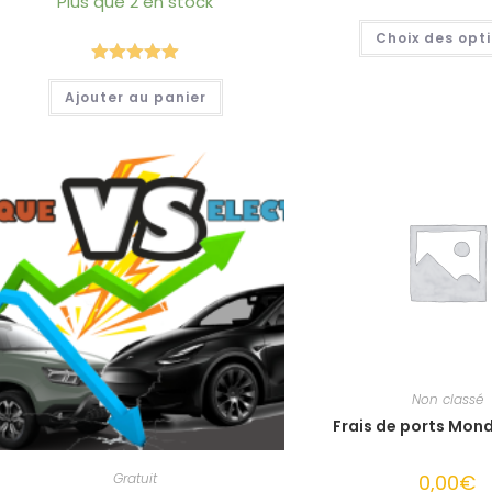
Plus que 2 en stock
Choix des opt
Note
5.00
Ajouter au panier
sur 5
Non classé
Frais de ports Mond
Gratuit
0,00
€